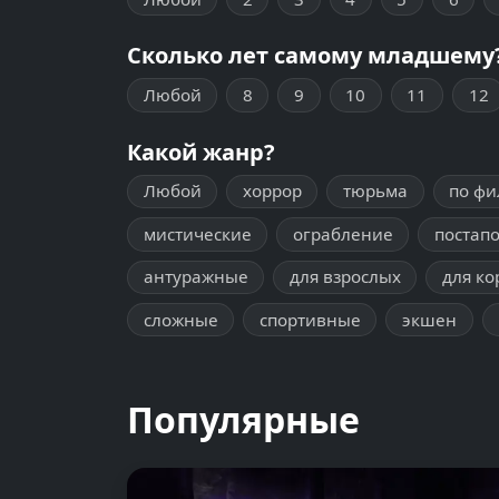
Сколько лет самому младшему
Любой
8
9
10
11
12
Какой жанр?
Любой
хоррор
тюрьма
по ф
мистические
ограбление
постап
антуражные
для взрослых
для ко
сложные
спортивные
экшен
Популярные