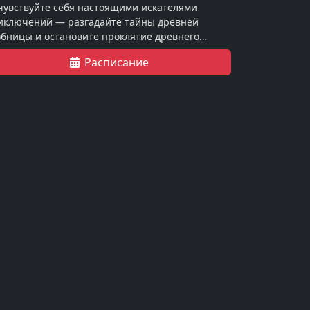
чувствуйте себя настоящими искателями
иключений — разгадайте тайны древней
обницы и остановите проклятие древнего
раона.
Расписание