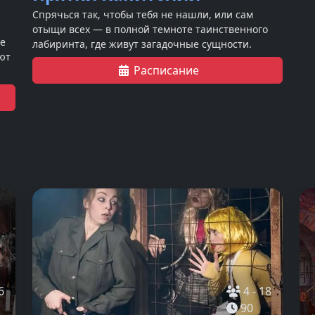
Спрячься так, чтобы тебя не нашли, или сам
отыщи всех — в полной темноте таинственного
де
лабиринта, где живут загадочные сущности.
ют
Расписание
бя
6
4
-
18
90