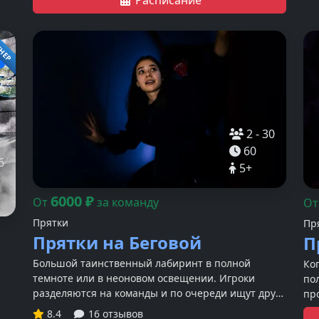
ТНЕР
2
-
30
60
6
5
+
6000
₽
От
за команду
О
Прятки
Пр
Прятки на Беговой
П
Большой таинственный лабиринт в полной
Ко
темноте или в неоновом освещении. Игроки
по
разделяются на команды и по очереди ищут друг
пр
друга. С ребятами играют таинственные
кач
8.4
16 отзывов