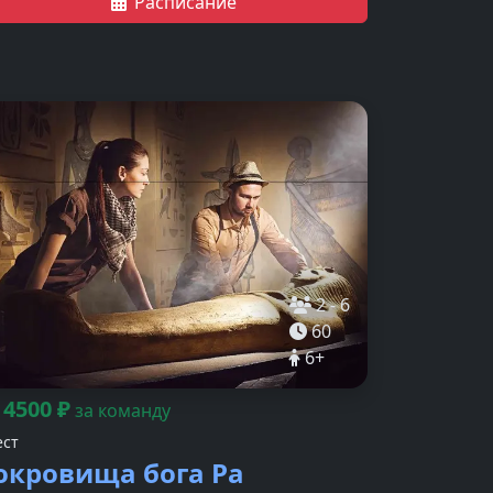
Расписание
мощью своей интуиции безопасно укрыться в
мноте ужасающих комнат так, чтобы их не
огли найти?
2
-
6
60
6
+
4500
₽
т
за команду
ест
окровища бога Ра