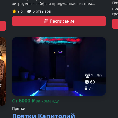
По
хитроумные сейфы и продуманная система
пр
охраны. Почувствуйте себя настоящими
9.6
5 отзывов
гр
грабителями!
фа
Расписание
2
-
30
60
7
7
+
6000
₽
От
за команду
Прятки
Прятки Капитолий