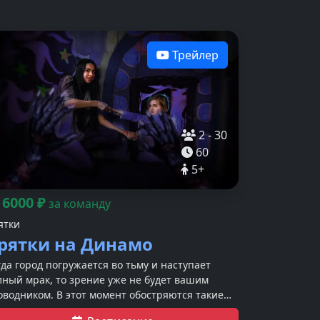
Трейлер
2
-
30
60
5
+
6000
₽
т
за команду
ятки
рятки на Динамо
гда город погружается во тьму и наступает
лный мрак, то зрение уже не будет вашим
оводником. В этот момент обостряются такие
ества, как слух и осязание. Смогут ли герои с