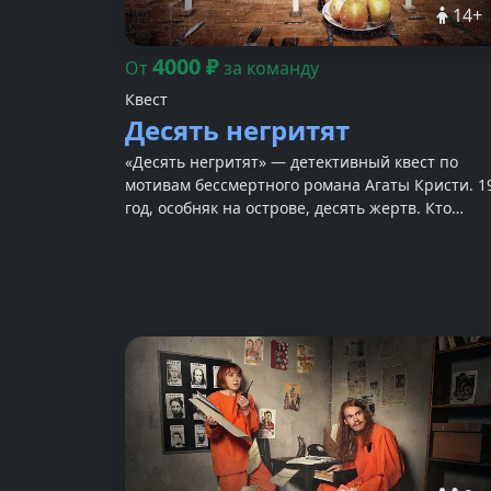
14
+
4000
₽
От
за команду
Квест
Десять негритят
«Десять негритят» — детективный квест по
мотивам бессмертного романа Агаты Кристи. 1
год, особняк на острове, десять жертв. Кто
убийца?