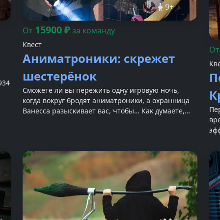
9
+
15900
₽
От
за команду
Квест
О
Аниматроники: скрежет
Кв
шестерёнок
П
934
Сможете ли вы пережить одну игровую ночь,
К
когда вокруг бродят аниматроники, а охранница
Пе
Ванесса разыскивает вас, чтобы… Как думаете,
вр
что произойдёт, если Ванесса найдёт вас раньше,
эф
чем наступит 6 утра?