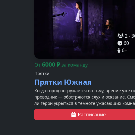
2
-
3
60
6
+
6000
₽
От
за команду
Прятки
Прятки Южная
Когда город погружается во тьму, зрение уже н
проводник — обостряются слух и осязание. Смо
ли герои укрыться в темноте ужасающих комна
так, чтобы их не нашли?
Расписание