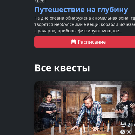
Квест
Путешествие на глубину
На дне океана обнаружена аномальная зона, г
творятся необъяснимые вещи: корабли исчеза
с радаров, приборы фиксируют мощное
электромагнитное излучение, а рыбы ведут се
Расписание
странно…
Все квесты
2
-
90