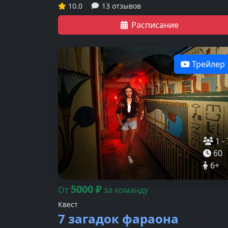
10.0
13 отзывов
Расписание
Трейлер
1
-
60
6
+
5000
₽
От
за команду
Квест
7 загадок фараона