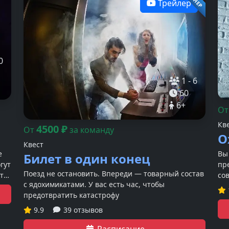
Трейлер
0
1
-
6
60
6
+
О
Кв
4500
₽
От
за команду
О
Квест
е
Вы
Билет в один конец
гут
пр
Поезд не остановить. Впереди — товарный состав
т
со
с ядохимикатами. У вас есть час, чтобы
эк
предотвратить катастрофу
до
вы
9.9
39 отзывов
Расписание