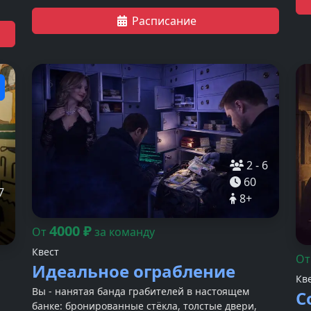
сущности-актёры, использующие звуковые и
по
световые эффекты.
те
Расписание
см
2
-
6
60
7
8
+
4000
₽
От
за команду
Квест
О
Идеальное ограбление
Кв
Вы - нанятая банда грабителей в настоящем
С
банке: бронированные стёкла, толстые двери,