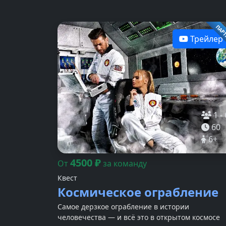
ПАР
Трейлер
1
-
60
6
+
4500
₽
От
за команду
Квест
Космическое ограбление
Самое дерзкое ограбление в истории
человечества — и всё это в открытом космосе