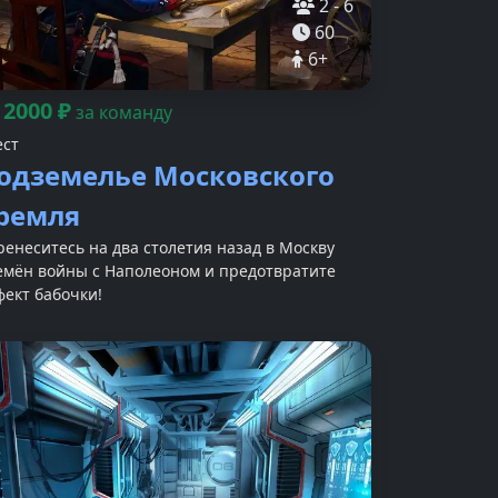
2
-
6
60
6
+
2000
₽
т
за команду
ест
одземелье Московского
ремля
ренеситесь на два столетия назад в Москву
емён войны с Наполеоном и предотвратите
фект бабочки!