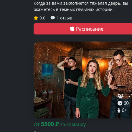
Когда за вами захлопнется тяжёлая дверь, вы
окажетесь в тёмных глубинах истории.
9.0
1 отзыв
Расписание
1
-
60
6
+
5500
₽
От
за команду