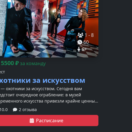
1
-
8
60
6
+
5500
₽
т
за команду
ест
хотники за искусством
 — охотники за искусством. Сегодня вам
едстоит очередное ограбление: в музей
временного искусства привезли крайне ценный
спонат стоимостью несколько миллионов
10.0
2 отзыва
лларов — обойдите все уровни защиты и
крадите его.
Расписание