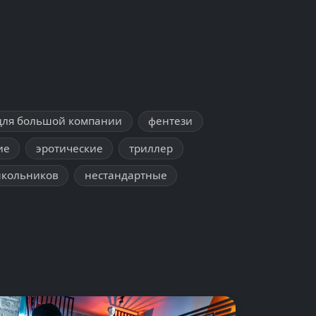
для большой компании
фентези
ие
эротические
триллер
школьников
нестандартные