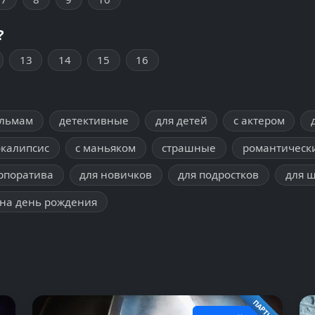
?
13
14
15
16
ильмам
детективные
для детей
с актером
окалипсис
с маньяком
страшные
романтическ
рпоратива
для новичков
для подростков
для 
на день рождения
ПАРТНЕР