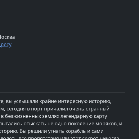
Москва
дресу
ге, вы услышали крайне интересную историю,
ам, сегодня в порт причалил очень странный
ь в безжизненных землях легендарную карту
ытались отыскать не одно поколение моряков, и
историю. Вы решили угнать корабль и сами
олеть все препятствия или этот секрет никогда