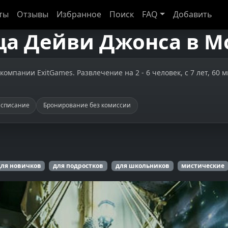
ты
Отзывы
Избранное
Поиск
FAQ
Добавить
а Дейви Джонса
в
М
мпании ExitGames. Развлечение на 2 - 6 человек, с 7 лет, 60 м
асписание
Бронирование без комиссии
ля новичков
для подростков
для школьников
мистические