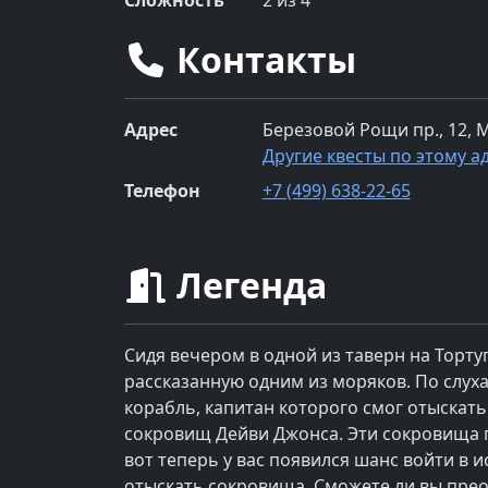
Сложность
2
из 4
Контакты
Адрес
Березовой Рощи пр., 12, 
Другие квесты по этому а
Телефон
+7 (499) 638-22-65
Легенда
Сидя вечером в одной из таверн на Торту
рассказанную одним из моряков. По слух
корабль, капитан которого смог отыскат
сокровищ Дейви Джонса. Эти сокровища п
вот теперь у вас появился шанс войти в 
отыскать сокровища. Сможете ли вы преод