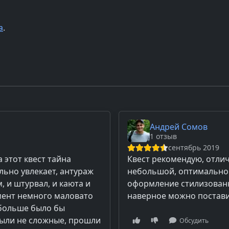
а
.
Андрей Сомов
1 отзыв
сентябрь 2019
 этот квест тайна
Квест рекомендую, отлич
ально увлекает, антураж
небольшой, оптимально 
, и штурвал, и каюта и
оформление стилизованн
мент немного маловато
наверное можно поставит
 больше было бы
были не сложные, прошли
Обсудить