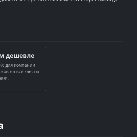
м дешевле
0% для компании
оков на все квесты
дни.
а