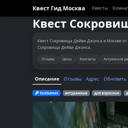
Квест Гид
Москва
Квесты
Комна
Квест
Сокровищ
Квест Сокровища Дейви Джонса в Москве от ко
Сокровища Дейви Джонса.
Отзывы
Цены
Контакты
Актуальное р
Описание
Отзывы
Адрес
Обновить
ExitGames
антуражные
для взрослых
д