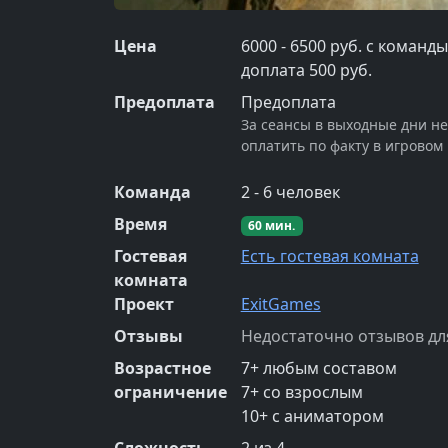
Цена
6000 - 6500 руб. с команд
доплата 500 руб.
Предоплата
Предоплата
За сеансы в выходные дни н
оплатить по факту в игровом
Команда
2
-
6
человек
Время
60
мин.
Гостевая
Есть гостевая комната
комната
Проект
ExitGames
Отзывы
Недостаточно отзывов дл
Возрастное
7
+
любым составом
ограничение
7
+
со взрослым
10
+
с аниматором