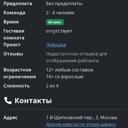
Предоплата
без предоплаты
Команда
2
-
4
человек
Время
60
мин.
Гостевая
отсутствует
комната
Проект
Ловушка
Отзывы
Недостаточно отзывов для
отображения рейтинга
Возрастное
12
+
любым составом
ограничение
10
+
со взрослым
Сложность
2
из 4
Контакты
Адрес
1-й Щипковский пер., 3, Москва
Другие квесты по этому адресу