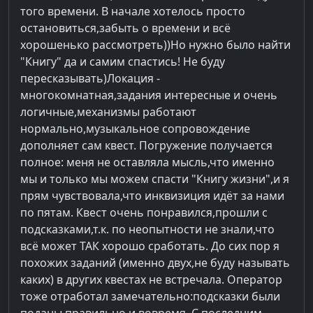
того времени. В начале хотелось просто
остановиться,забыть о времени и всё
хорошенько рассмотреть))Но нужно было найти
"Книгу" да и самим спастись! Не буду
пересказывать)Локация -
многокомнатная,задания интересные и очень
логичные,механизмы работают
нормально,музыкальное сопровождение
дополняет сам квест. Погружение получается
полное: меня не оставляла мысль,что именно
мы и только мы можем спасти "Книгу жизни",и я
прям чувствовала,что инквизиция идёт за нами
по пятам. Квест очень понравился,прошли с
подсказками,т.к. по неопытности не знали,что
всё может ТАК хорошо сработать. До сих пор я
похожих заданий (именно двух,не буду называть
каких) в других квестах не встречала. Оператор
тоже отработал замечательно:подсказки были
поданы правильно и вовремя. С последним