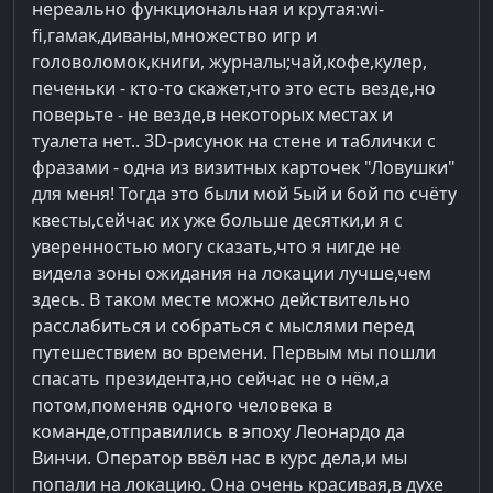
нереально функциональная и крутая:wi-
fi,гамак,диваны,множество игр и
головоломок,книги, журналы;чай,кофе,кулер,
печеньки - кто-то скажет,что это есть везде,но
поверьте - не везде,в некоторых местах и
туалета нет.. 3D-рисунок на стене и таблички с
фразами - одна из визитных карточек "Ловушки"
для меня! Тогда это были мой 5ый и 6ой по счёту
квесты,сейчас их уже больше десятки,и я с
уверенностью могу сказать,что я нигде не
видела зоны ожидания на локации лучше,чем
здесь. В таком месте можно действительно
расслабиться и собраться с мыслями перед
путешествием во времени. Первым мы пошли
спасать президента,но сейчас не о нём,а
потом,поменяв одного человека в
команде,отправились в эпоху Леонардо да
Винчи. Оператор ввёл нас в курс дела,и мы
попали на локацию. Она очень красивая,в духе