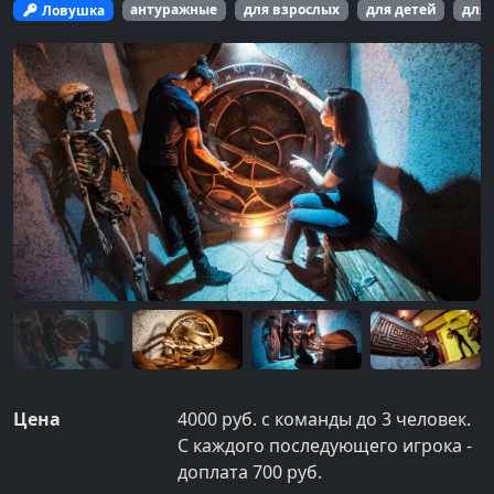
Ловушка
антуражные
для взрослых
для детей
для 
Цена
4000 руб. с команды до 3 человек.
С каждого последующего игрока -
доплата 700 руб.