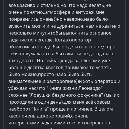
всё красиво и стильно,но что надо делать,не
очень понятно..атмосфера и антураж мне
понравились очень))но,наверно,надо было
включить мозги и не дурачиться..нам не хватило
несколько минут,чтобы выполнить основное
задание по легенде. Когда оператор
объяснил,что надо было сделать в конце,я про
себя подумала,что я бы в жизни не догадалась
так сделать. Но сейчас,когда за плечами уже
больше десятка квестов,понимаю,что успеть
было можно,просто надо было быть
внимательнее и расторопнее))и хоть оператор и
убеждал нас,что "Книга жизни Леонардо"
сложнее "Ловушки безумного фокусника" (мы их
проходили в один день),для меня всё совсем
наоборот:"Книга" проще и логичнее. В целом
квест очень даже хороший,с очень
интересными заданиями,хотя и совершенно