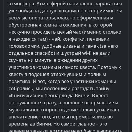
атмосфера. Атмосферой начинаешь заряжаться
уже войдя на данную локацию: гостеприимные и
веселые операторы, классно оформленная и
обустроенная комната ожидания, в которой
нескучно просидеть целый час (именно столько
я находился там) - чай, конфетки, печеньки,
головоломки, удобные диваны и гамак (за него
отдельное спасибо) и шустрый wi-fi не дали
скучать ни минуты в ожидании других
участников команды и самого квеста. Поэтому к
квесту я подошел отдохнувшим и полным
позитива. И вот, когда все участники команды
собрались, мы поспешили разгадать тайну
«Книги жизни» Леонардо да Винчи. В квест
погружаешься сразу, а внешнее оформление и
музыкальное сопровождение только усиливает
впечатление того, что мы переместились во
времена да Винчи. Но самое главное – это
задачи и загадки, которые надо было выполнить