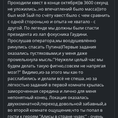
Проходили квест в конце октября))в 3600 секунд
не уложились..но впечатлений было масса))это
был мой 5ый по счёту квест:было с чем сравнить
с одной стороны,но и опыта не хватало - с
другой. По легенде мы должны были спасти
президента из лап фокусника Гаудини.
Прослушав оператора,мы воодушевлённо
ринулись спасать Путина)Первые задания
оказались пустяковыми,и у меня даже
промелькнула мысль:"Неужели целый час мы
будем делать такую фигню,совсем не напрягая
мозг?" Видимо,из-за этого мы как-то
расслабились и делали всё не спеша..но за
лёгкостью заданий в первой комнате крылась
замороченная середина и лично для меня
непонятный конец. Локация оказалась
двухкомнатной,переход довольной забавный,а
во второй комнате ощущение,что ты попал в
гости к героям "Алисы в стране чудес" - очень