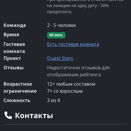
на локации на одну дату - 50%
предоплата.
Команда
2
-
5
человек
Время
60
мин.
Гостевая
Есть гостевая комната
комната
Проект
Quest Stars
Отзывы
Недостаточно отзывов для
отображения рейтинга
Возрастное
12
+
любым составом
ограничение
7
+
со взрослым
Сложность
3
из 4
Контакты