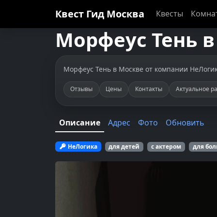
Квест Гид
Москва
Квесты
Комна
Морфеус
Тень
Морфеус Тень в Москве от компании НеЛогика.
Отзывы
Цены
Контакты
Актуальное р
Описание
Адрес
Фото
Обновить
НеЛогика
для детей
с актером
для бо