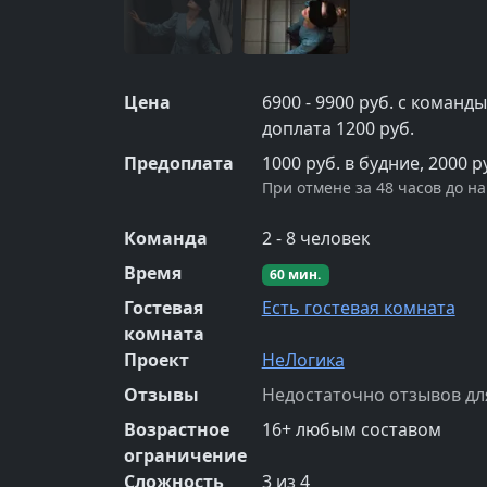
Цена
6900 - 9900 руб. с команд
доплата 1200 руб.
Предоплата
1000 руб. в будние, 2000 
При отмене за 48 часов до н
Команда
2
-
8
человек
Время
60
мин.
Гостевая
Есть гостевая комната
комната
Проект
НеЛогика
Отзывы
Недостаточно отзывов дл
Возрастное
16
+
любым составом
ограничение
Сложность
3
из 4