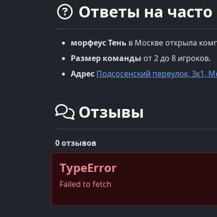
Ответы на часто
морфеус
Тень
в
Москве
открыла ком
Размер команды
от 2 до 8 игроков.
Адрес
Подсосенский переулок, 3к1, М
Отзывы
0 отзывов
TypeError
Failed to fetch