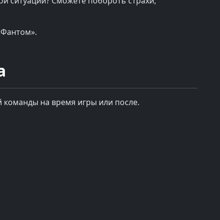
вой ситуации? Сможете побороть страхи,
«Фантом».
а
 команды на время игры или после.