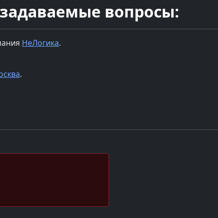
 задаваемые вопросы:
пания
НеЛогика
.
осква
.