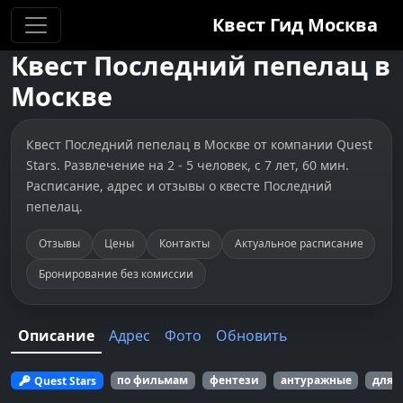
Квест Гид
Москва
Квест
Последний пепелац
в
Москве
Квест Последний пепелац в Москве от компании Quest
Stars. Развлечение на 2 - 5 человек, с 7 лет, 60 мин.
Расписание, адрес и отзывы о квесте Последний
пепелац.
Отзывы
Цены
Контакты
Актуальное расписание
Бронирование без комиссии
Описание
Адрес
Фото
Обновить
Quest Stars
по фильмам
фентези
антуражные
для 