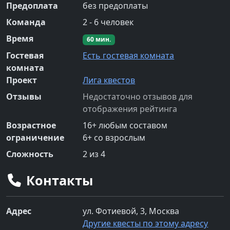
Предоплата
без предоплаты
Команда
2
-
6
человек
Время
60
мин.
Гостевая
Есть гостевая комната
комната
Проект
Лига квестов
Отзывы
Недостаточно отзывов для
отображения рейтинга
Возрастное
16
+
любым составом
ограничение
6
+
со взрослым
Сложность
2
из 4
Контакты
Адрес
ул. Фотиевой, 3, Москва
Другие квесты по этому адресу