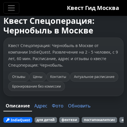
Квест Гид
Москва
Квест
Спецоперация:
Чернобыль
в
Москве
Квест Спецоперация: Чернобыль в Москве от
компании IndieQuest. Развлечение на 2 - 5 человек, с 9
лет, 60 мин. Расписание, адрес и отзывы о квесте
Спецоперация: Чернобыль.
Отзывы
Цены
Контакты
Актуальное расписание
Бронирование без комиссии
Описание
Адрес
Фото
Обновить
IndieQuest
для детей
фентези
постапокалипсис
ан