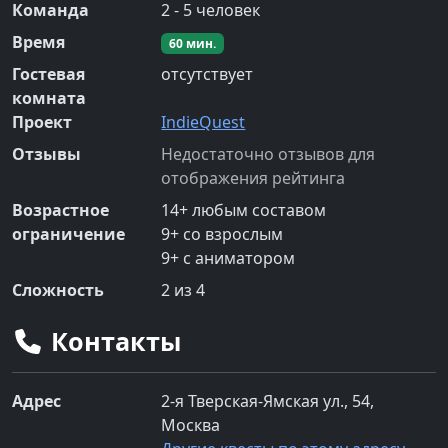
Команда
2
-
5
человек
Время
60
мин.
Гостевая
отсутствует
комната
Проект
IndieQuest
Отзывы
Недостаточно отзывов для
отображения рейтинга
Возрастное
14
+
любым составом
ограничение
9
+
со взрослым
9
+
с аниматором
Сложность
2
из 4
Контакты
Адрес
2-я Тверская-Ямская ул., 54,
Москва