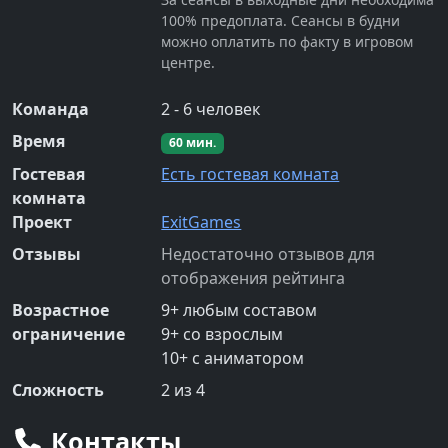
100% предоплата. Сеансы в будни
можно оплатить по факту в игровом
центре.
Команда
2
-
6
человек
Время
60
мин.
Гостевая
Есть гостевая комната
комната
Проект
ExitGames
Отзывы
Недостаточно отзывов для
отображения рейтинга
Возрастное
9
+
любым составом
ограничение
9
+
со взрослым
10
+
с аниматором
Сложность
2
из 4
Контакты