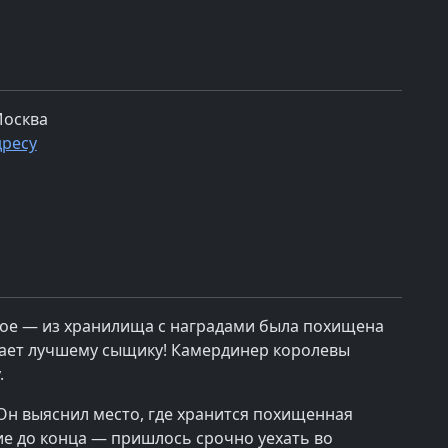
Москва
дресу
ое — из хранилища с наградами была похищена
чает лучшему сыщику! Камердинер королевы
.
 Он выяснил место, где хранится похищенная
ие до конца — пришлось срочно уехать во