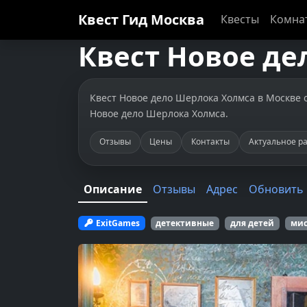
Квест Гид
Москва
Квесты
Комна
Квест
Новое де
Квест Новое дело Шерлока Холмса в Москве от
Новое дело Шерлока Холмса.
Отзывы
Цены
Контакты
Актуальное р
Описание
Отзывы
Адрес
Обновить
ExitGames
детективные
для детей
мис