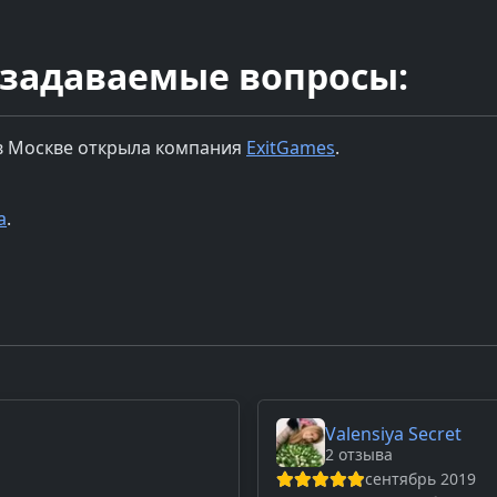
 задаваемые вопросы:
в
Москве
открыла компания
ExitGames
.
а
.
Valensiya Secret
2 отзыва
сентябрь 2019