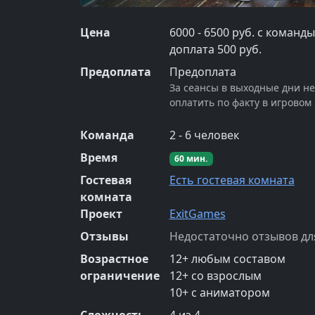
Цена
6000 - 6500 руб. с команд
доплата 500 руб.
Предоплата
Предоплата
За сеансы в выходные дни н
оплатить по факту в игровом
Команда
2
-
6
человек
Время
60
мин.
Гостевая
Есть гостевая комната
комната
Проект
ExitGames
Отзывы
Недостаточно отзывов дл
Возрастное
12
+
любым составом
ограничение
12
+
со взрослым
10
+
с аниматором