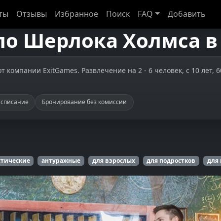
ты
Отзывы
Избранное
Поиск
FAQ
Добавить
ло Шерлока Холмса
 компании ExitGames. Развлечение на 2 - 6 человек, с 10 лет, 6
асписание
Бронирование без комиссии
тические
антуражные
для взрослых
для подростков
для