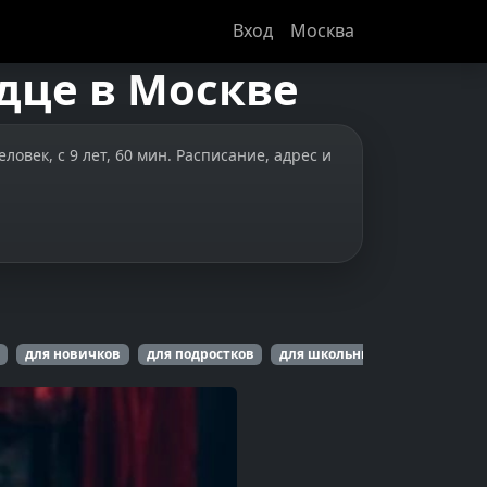
Вход
Москва
дце
в
Москве
овек, с 9 лет, 60 мин. Расписание, адрес и
для новичков
для подростков
для школьников
на день 