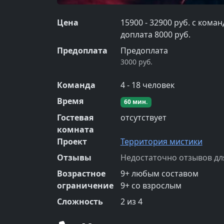
Цена
15900 - 32900 руб. с кома
доплата 8000 руб.
Предоплата
Предоплата
3000 руб.
Команда
4
-
18
человек
Время
60
мин.
Гостевая
отсутствует
комната
Проект
Территория мистики
Отзывы
Недостаточно отзывов дл
Возрастное
9
+
любым составом
ограничение
9
+
со взрослым
Сложность
2
из 4