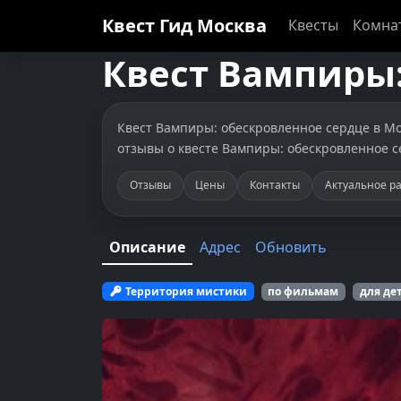
Квест Гид
Москва
Квесты
Комна
Квест
Вампиры:
Квест Вампиры: обескровленное сердце в Мос
отзывы о квесте Вампиры: обескровленное с
Отзывы
Цены
Контакты
Актуальное р
Описание
Адрес
Обновить
Территория мистики
по фильмам
для де