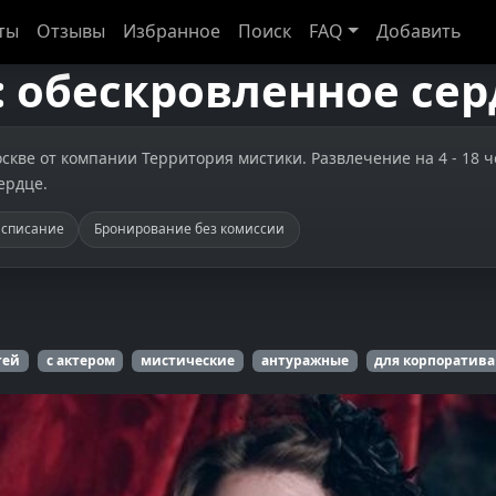
ты
Отзывы
Избранное
Поиск
FAQ
Добавить
 обескровленное сер
кве от компании Территория мистики. Развлечение на 4 - 18 чел
ердце.
асписание
Бронирование без комиссии
тей
с актером
мистические
антуражные
для корпоратива