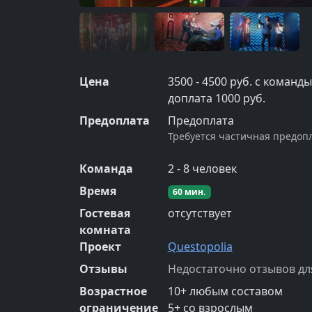
Цена
3500 - 4500 руб. с команд
доплата 1000 руб.
Предоплата
Предоплата
Требуется частичная предопл
Команда
2
-
8
человек
Время
60
мин.
Гостевая
отсутствует
комната
Проект
Questopolia
Отзывы
Недостаточно отзывов дл
Возрастное
10
+
любым составом
ограничение
5
+
со взрослым