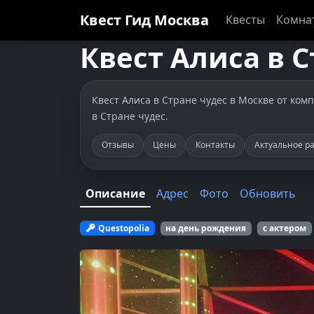
Квест Гид
Москва
Квесты
Комна
Квест
Алиса в С
Квест Алиса в Стране чудес в Москве от компа
в Стране чудес.
Отзывы
Цены
Контакты
Актуальное р
Описание
Адрес
Фото
Обновить
Questopolia
на день рождения
с актером