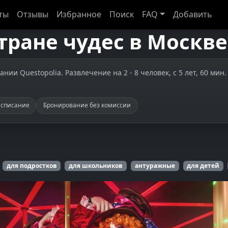
ты
Отзывы
Избранное
Поиск
FAQ
Добавить
тране чудес
в
Москве
нии Questopolia. Развлечение на 2 - 8 человек, с 5 лет, 60 мин
асписание
Бронирование без комиссии
для подростков
для школьников
антуражные
для детей