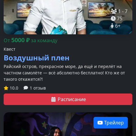
1
-
7
75
6
+
5000
₽
От
за команду
Квест
Воздушный плен
Райский остров, прекрасное море, да ещё и перелёт на
частном самолёте — всё абсолютно бесплатно! Кто же от
такого откажется?!
10.0
1 отзыв
Расписание
Трейлер