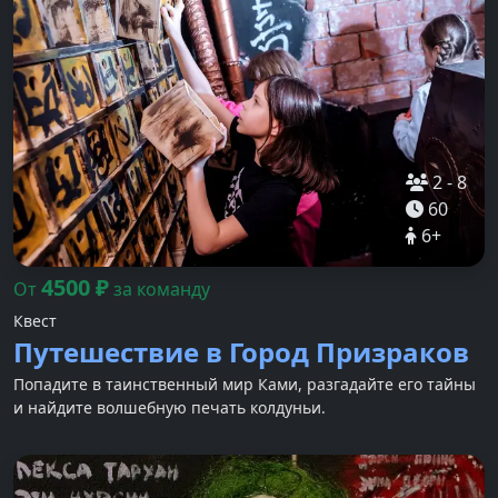
2
-
8
60
6
+
4500
₽
От
за команду
Квест
Путешествие в Город Призраков
Попадите в таинственный мир Ками, разгадайте его тайны
и найдите волшебную печать колдуньи.