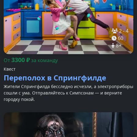
2
-
4
60
8
+
3300
₽
От
за команду
Квест
Переполох в Спрингфилде
Жители Спрингфилда бесследно исчезли, а электроприборы
сошли с ума. Отправляйтесь к Симпсонам — и верните
городку покой.