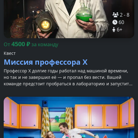
2
-
8
60
6
+
4500
₽
От
за команду
Квест
Миссия профессора Х
Профессор Х долгие годы работал над машиной времени,
но так и не завершил её — и пропал без вести. Вашей
команде предстоит пробраться в лабораторию и запустить
изобретение.