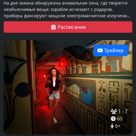
На дне океана обнаружена аномальная зона, где творятся
необъяснимые вещи: корабли исчезают с радаров,
приборы фиксируют мощное электромагнитное излучение,
а рыбы ведут себя странно…
Расписание
Трейлер
1
-
7
60
6
+