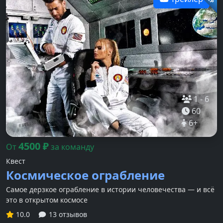
1
-
6
60
6
+
4500
₽
От
за команду
Квест
Космическое ограбление
Самое дерзкое ограбление в истории человечества — и всё
это в открытом космосе
10.0
13 отзывов