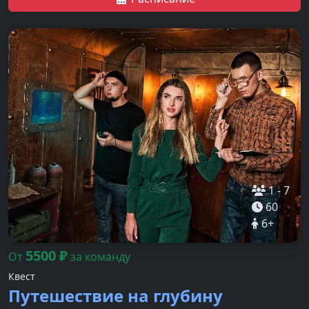
1
-
7
60
6
+
5500
₽
От
за команду
Квест
Путешествие на глубину