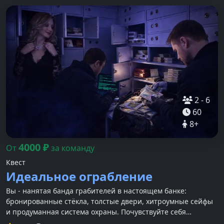
2
-
6
60
8
+
4000
₽
От
за команду
Квест
Идеальное ограбление
Вы - нанятая банда грабителей в настоящем банке:
бронированные стёкла, толстые двери, хитроумные сейфы
и продуманная система охраны. Почувствуйте себя
настоящими грабителями!