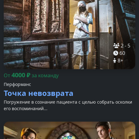
2
-
5
60
8
+
4000
₽
От
за команду
Перформанс
Точка невозврата
Погружение в сознание пациента с целью собрать осколки
его воспоминаний...