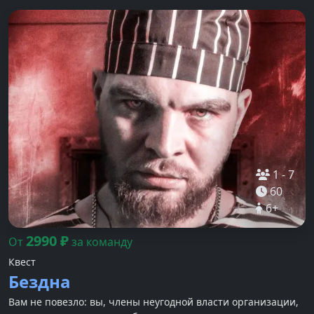
1
-
7
60
6
+
2990
₽
От
за команду
Квест
Бездна
Вам не повезло: вы, члены неугодной власти организации,