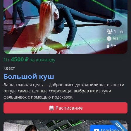
1
-
6
60
9
+
4500
₽
От
за команду
Квест
Большой куш
Ваша главная цель — добравшись до хранилища, вынести
оттуда самые ценные сокровища, выбрав их из кучи
фальшивок с помощью подсказок.
Расписание
ПАРТНЕР
Трейлер