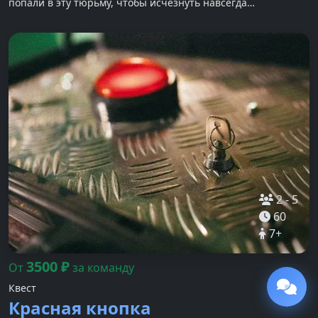
попали в эту тюрьму, чтобы исчезнуть навсегда…
2
-
5
60
7
+
3500
₽
От
за команду
Квест
Красная кнопка