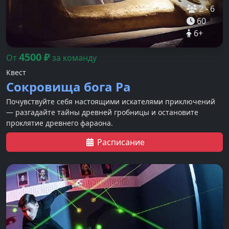
2
-
6
60
6
+
4500
₽
От
за команду
Квест
Сокровища бога Ра
Почувствуйте себя настоящими искателями приключений
— разгадайте тайны древней гробницы и остановите
проклятие древнего фараона.
Расписание