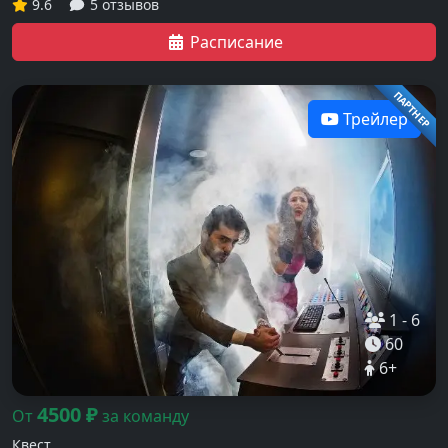
9.6
5 отзывов
Расписание
ПАРТНЕР
Трейлер
1
-
6
60
6
+
4500
₽
От
за команду
Квест