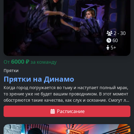
2
-
30
60
5
+
6000
₽
От
за команду
Прятки
Прятки на Динамо
Когда город погружается во тьму и наступает полный мрак,
то зрение уже не будет вашим проводником. В этот момент
обостряются такие качества, как слух и осязание. Смогут ли
герои с помощью своей интуиции безопасно укрыться в
Расписание
темноте ужасающих комнат так, чтобы их не смогли найти?