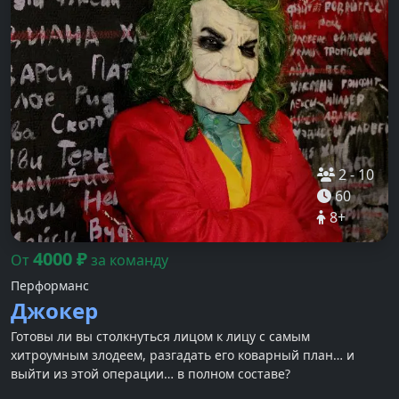
2
-
10
60
8
+
4000
₽
От
за команду
Перформанс
Джокер
Готовы ли вы столкнуться лицом к лицу с самым
хитроумным злодеем, разгадать его коварный план… и
выйти из этой операции… в полном составе?