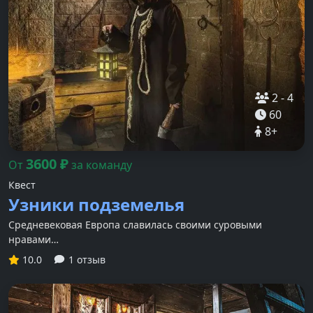
2
-
4
60
8
+
3600
₽
От
за команду
Квест
Узники подземелья
Средневековая Европа славилась своими суровыми
нравами…
10.0
1 отзыв