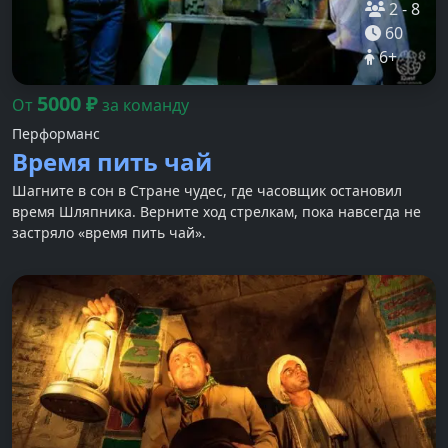
2
-
8
60
6
+
5000
₽
От
за команду
Перформанс
Время пить чай
Шагните в сон в Стране чудес, где часовщик остановил
время Шляпника. Верните ход стрелкам, пока навсегда не
застряло «время пить чай».