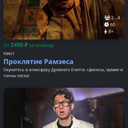
2
-
4
60
8
+
2450
₽
От
за команду
Квест
Проклятие Рамзеса
Окунитесь в атмосферу Древнего Египта: сфинксы, мумии и
тонны песка!