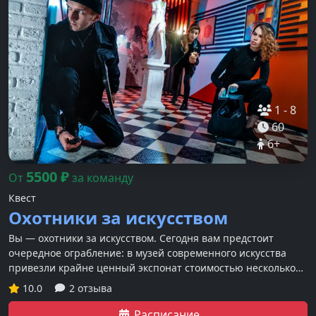
1
-
8
60
6
+
5500
₽
От
за команду
Квест
Охотники за искусством
Вы — охотники за искусством. Сегодня вам предстоит
очередное ограбление: в музей современного искусства
привезли крайне ценный экспонат стоимостью несколько
миллионов долларов — обойдите все уровни защиты и
10.0
2 отзыва
выкрадите его.
Расписание