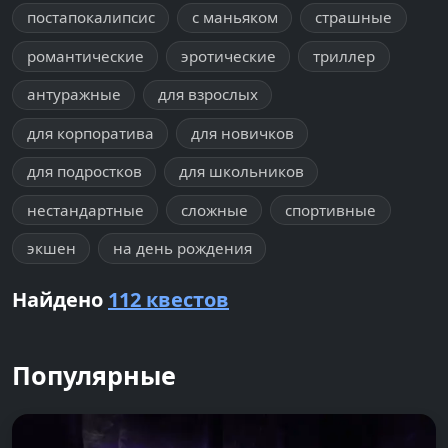
постапокалипсис
с маньяком
страшные
романтические
эротические
триллер
антуражные
для взрослых
для корпоратива
для новичков
для подростков
для школьников
нестандартные
сложные
спортивные
экшен
на день рождения
Найдено
112 квестов
Популярные