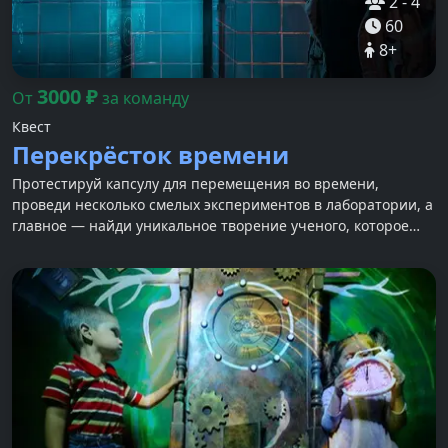
2
-
4
60
8
+
3000
₽
От
за команду
Квест
Перекрёсток времени
Протестируй капсулу для перемещения во времени,
проведи несколько смелых экспериментов в лаборатории, а
главное — найди уникальное творение ученого, которое
сможет изменить весь мир!