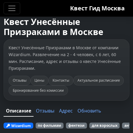
Квест Гид
Москва
Квест
Унесённые
Призраками
в
Москве
Квест Унесённые Призраками в Москве от компании
Wizardium. Развлечение на 2 - 4 человек, с 6 лет, 60
мин. Расписание, адрес и отзывы о квесте Унесённые
Призраками.
Отзывы
Цены
Контакты
Актуальное расписание
Бронирование без комиссии
Описание
Отзывы
Адрес
Обновить
Wizardium
по фильмам
фентези
для взрослых
ант