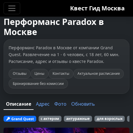
Квест Гид
Москва
Перформанс
Paradox
в
Москве
Перформанс Paradox в Москве от компании Grand
Quest. Развлечение на 1 - 6 человек, с 18 лет, 60 мин.
Расписание, адрес и отзывы о квесте Paradox.
Отзывы
Цены
Контакты
Актуальное расписание
Бронирование без комиссии
Описание
Адрес
Фото
Обновить
Grand Quest
с актером
антуражные
для взрослых
д