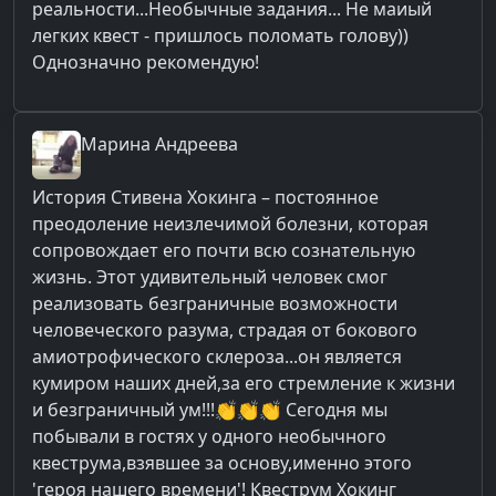
реальности...Необычные задания... Не маиый
легких квест - пришлось поломать голову))
Однозначно рекомендую!
Марина
Андреева
История Стивена Хокинга – постоянное
преодоление неизлечимой болезни, которая
сопровождает его почти всю сознательную
жизнь. Этот удивительный человек смог
реализовать безграничные возможности
человеческого разума, страдая от бокового
амиотрофического склероза...он является
кумиром наших дней,за его стремление к жизни
и безграничный ум!!!👏👏👏 Сегодня мы
побывали в гостях у одного необычного
квеструма,взявшее за основу,именно этого
'героя нашего времени'! Квеструм Хокинг