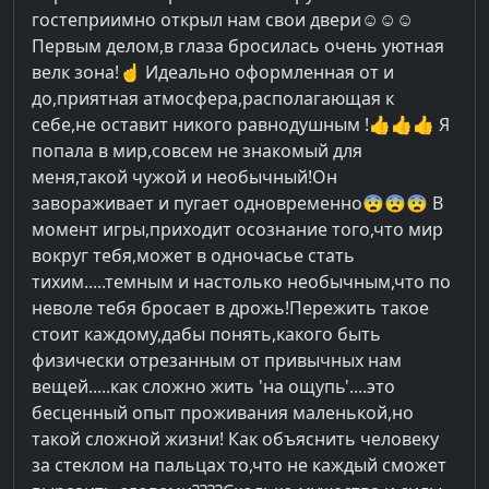
гостеприимно открыл нам свои двери☺️☺️☺️
Первым делом,в глаза бросилась очень уютная
велк зона!☝️ Идеально оформленная от и
до,приятная атмосфера,располагающая к
себе,не оставит никого равнодушным !👍👍👍 Я
попала в мир,совсем не знакомый для
меня,такой чужой и необычный!Он
завораживает и пугает одновременно😨😨😨 В
момент игры,приходит осознание того,что мир
вокруг тебя,может в одночасье стать
тихим.....темным и настолько необычным,что по
неволе тебя бросает в дрожь!Пережить такое
стоит каждому,дабы понять,какого быть
физически отрезанным от привычных нам
вещей.....как сложно жить 'на ощупь'....это
бесценный опыт проживания маленькой,но
такой сложной жизни! Как объяснить человеку
за стеклом на пальцах то,что не каждый сможет