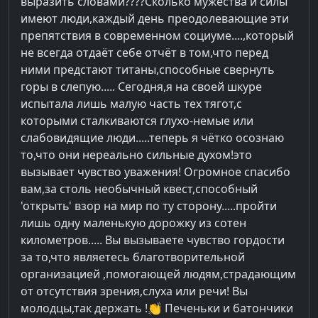
выразить словами????Сколько мужества и силы
имеют люди,каждый день преодолевающие эти
препятствия в современном социуме....,который
не всегда отдаёт себе отчёт в том,что перед
ними предстают титаны,способные свернуть
горы в слепую..... Сегодня,я на своей шкуре
испытала лишь малую часть тех тягот,с
которыми сталкиваются глухо-немые или
слабовидящие люди.....теперь я чётко осознаю
то,что они нереально сильные духом!это
вызывает чувство уважения! Огромное спасибо
вам,за столь необычный квест,способный
'открыть' взор на мир по ту сторону.....пройти
лишь одну маленькую дорожку из сотен
километров..... Вы вызываете чувство гордости
за то,что являетесь благотворительной
организацией ,помогающей людям,страдающим
от отсутствия зрения,слуха или речи! Вы
молодцы,так держать !👏 Печеньки и батончики