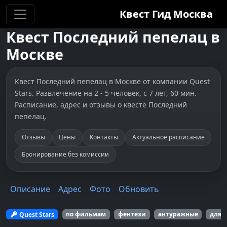
Квест Гид
Москва
Квест
Последний пепелац
в
Москве
Квест Последний пепелац в Москве от компании Quest
Stars. Развлечение на 2 - 5 человек, с 7 лет, 60 мин.
Расписание, адрес и отзывы о квесте Последний
пепелац.
Отзывы
Цены
Контакты
Актуальное расписание
Бронирование без комиссии
Описание
Адрес
Фото
Обновить
Quest Stars
по фильмам
фентези
антуражные
для 